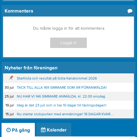
Kommentera
Du måste logga in för att kommentera
Logga in
Nyheter från föreningen
Startlista och resultat på Göta Kanalsimmet 2026
30 jul
TACK TILL ALLA 169 SIMMARE SOM ÄR FÖRANMÄLDA!
25 jul
NU HAR VI 146 SIMMARE ANMÄLDA, kl. 22.00 onsdag
19 jul
Idag är det 23 juli och vi har 10 dagar till tävlingsdagen!
15 jul
Nu startar slutspurten med anmälningar! 18 DAGAR KVAR....
Kalender
På gång