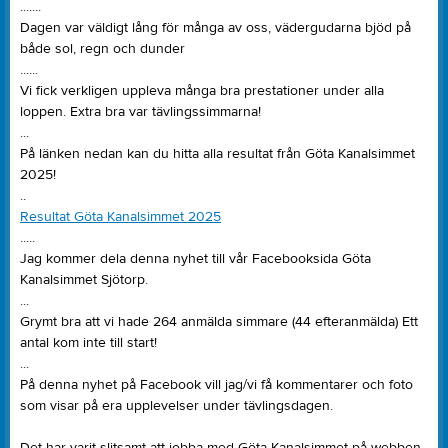
.......
Dagen var väldigt lång för många av oss, vädergudarna bjöd på
både sol, regn och dunder
......
Vi fick verkligen uppleva många bra prestationer under alla
loppen. Extra bra var tävlingssimmarna!
...
På länken nedan kan du hitta alla resultat från Göta Kanalsimmet
2025!
..
Resultat Göta Kanalsimmet 2025
.....
Jag kommer dela denna nyhet till vår Facebooksida Göta
Kanalsimmet Sjötorp.
...
Grymt bra att vi hade 264 anmälda simmare (44 efteranmälda) Ett
antal kom inte till start!
...
På denna nyhet på Facebook vill jag/vi få kommentarer och foto
som visar på era upplevelser under tävlingsdagen.
Det har varit slitsamt att jobba med Göta Kanalsimmet på webben,