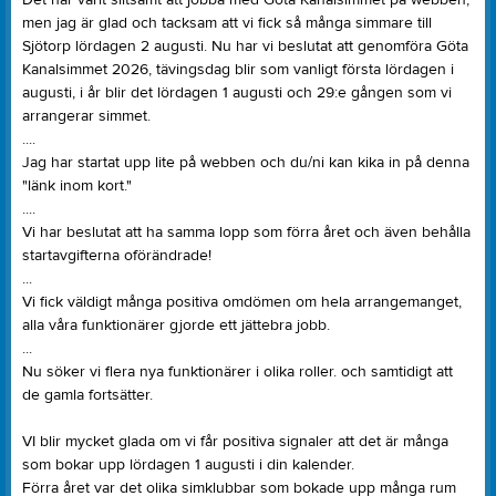
men jag är glad och tacksam att vi fick så många simmare till
Sjötorp lördagen 2 augusti. Nu har vi beslutat att genomföra Göta
Kanalsimmet 2026, tävingsdag blir som vanligt första lördagen i
augusti, i år blir det lördagen 1 augusti och 29:e gången som vi
arrangerar simmet.
....
Jag har startat upp lite på webben och du/ni kan kika in på denna
"länk inom kort."
....
Vi har beslutat att ha samma lopp som förra året och även behålla
startavgifterna oförändrade!
...
Vi fick väldigt många positiva omdömen om hela arrangemanget,
alla våra funktionärer gjorde ett jättebra jobb.
...
Nu söker vi flera nya funktionärer i olika roller. och samtidigt att
de gamla fortsätter.
VI blir mycket glada om vi får positiva signaler att det är många
som bokar upp lördagen 1 augusti i din kalender.
Förra året var det olika simklubbar som bokade upp många rum