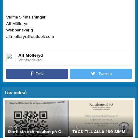
Varma Simhälsningar
Alf Mölleryd
Webbansvarig
alf.molleryd@outlook.com
Alf Mölleryd
Webbredaktör
Dela
Tweeta
Läs också
2 aug
30 jul
Startlista och resultat på Göta Kanalsimmet 2026
TACK TILL ALLA 169 SIMMARE SOM ÄR FÖRANMÄLDA!