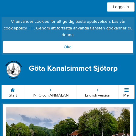
Logga in
Vi använder cookies för att ge dig bästa upplevelsen. Läs vår
cookiepolicy
här
. Genom att fortsätta använda tjänsten godkänner du
denna.
Okej
Göta Kanalsimmet Sjötorp
Start
INFO och ANMÄLAN
English version
Mer