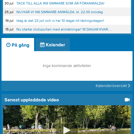
30 jul
TACK TILL ALLA 169 SIMMARE SOM ÄR FÖRANMÄLDA!
25 jul
NU HAR VI 146 SIMMARE ANMÄLDA, kl. 22.00 onsdag
19 jul
Idag är det 23 juli och vi har 10 dagar till tävlingsdagen!
15 jul
Nu startar slutspurten med anmälningar! 18 DAGAR KVAR....
Kalender
På gång
Inga kommande aktiviteter
Kalenderöversikt
Senast uppladdade video