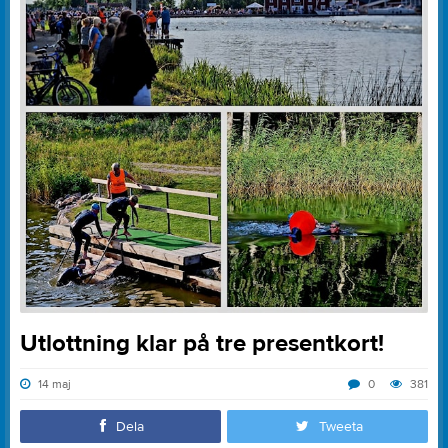
Utlottning klar på tre presentkort!
14 maj
0
381
Dela
Tweeta