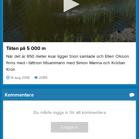
0
Täten på 5 000 m
seconds
of
När det är 650 meter kvar ligger trion samlade och Ellen Olsson
25
finns med i tättrion tillsammans med Simon Wanna och Kristian
seconds
Kron
14 aug 2018
2085
Kommentera
Du måste logga in för att kommentera
Logga in