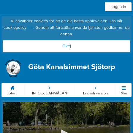
Logga in
Vi använder cookies för att ge dig bästa upplevelsen. Läs vår
cookiepolicy
här
. Genom att fortsätta använda tjänsten godkänner du
denna.
Okej
Göta Kanalsimmet Sjötorp
Start
INFO och ANMÄLAN
English version
Mer